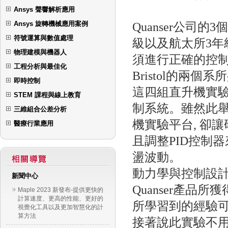
Ansys 聲響解析應用
Ansys 旋轉機械應用案例
Quanser公司
符號運算與數值處理
級以及航太所3年
物理建模與機器人
須進行正確的控
工程分析與最佳化
Bristol的兩
即時控制
這四組直升機實驗
STEM 課程與線上教育
制系統。雖然此
三維組合公差分析
機實驗平台, 卻
醫療行業應用
且調整PID控制
盪波動。
動力學與控制設計組
新聞中心
Quanser產品
Maple 2023 新發布-提供更快的
計算速度、更高的性能、更好的
所學習到的經驗可輕鬆
視覺化工具以及更加智慧化的計
算方法
接著說此實驗不