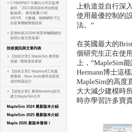
CYBERNET 中國分公司莎益博
上軌道並自行深
參與 「2021第四屆全球自動駕
駛論壇」 展現集團 CAE、
使用最優控制的
AR/VR、大數據、物聯網與 IT之
自駕車關鍵開發技術
法。”
思渤科技2019年智慧車輛關鍵技
術研討會完美落幕!
在英國最大的Bristol
技術資訊與文章列表
個研究生正在使用
【技術文章】MapleSim 應用新
上，”MapleS
突破 - 開發漫遊者號
Hermann博士這
【技術文章】Maplesoft工程服
務實例：Blue Joule實時追蹤雷
MapleSim
達控制器設計
大大減少建模時
【技術文章】應用Modelica語言
建立MapleSim元件
時亦學習許多寶
MapleSim 2024 最新版本介紹
MapleSim 2025 最新版本介紹
Maple 2026 新版本發佈！