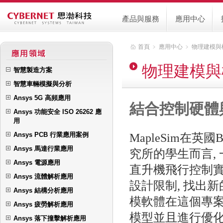
產品與服務
應用中心
首頁
﹥
應用中心
﹥
物理建模與
物理建模與
智慧製造方案
智慧車輛模擬與分析
Ansys 5G 高頻應用
結合控制硬體與
Ansys 功能安全 ISO 26262 應
用
Ansys PCB 行業應用案例
MapleSim在英
Ansys 馬達行業應用
究所的學生而言, 
Ansys 電源應用
直升機飛行控制實
Ansys 流體解析應用
設計限制, 找出新
Ansys 結構分析應用
模軟體在這個專
Ansys 疲勞解析應用
模型並且進行優
Ansys 落下撞擊解析應用