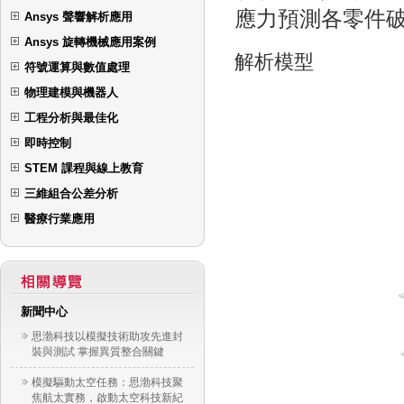
應力預測各零件
Ansys 聲響解析應用
Ansys 旋轉機械應用案例
解析模型
符號運算與數值處理
物理建模與機器人
工程分析與最佳化
即時控制
STEM 課程與線上教育
三維組合公差分析
醫療行業應用
新聞中心
思渤科技以模擬技術助攻先進封
裝與測試 掌握異質整合關鍵
模擬驅動太空任務：思渤科技聚
焦航太實務，啟動太空科技新紀