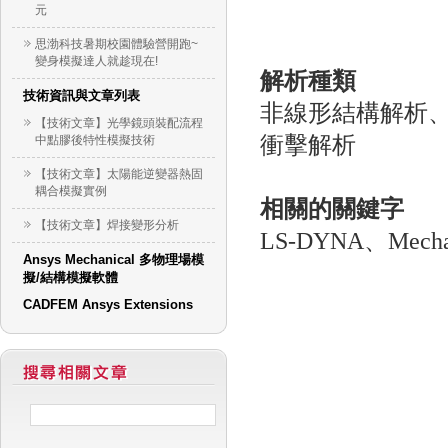
元
思渤科技暑期校園體驗營開跑~
變身模擬達人就趁現在!
解析種類
技術資訊與文章列表
非線形結構解析
【技術文章】光學鏡頭裝配流程
衝擊解析
中點膠後特性模擬技術
【技術文章】太陽能逆變器熱固
耦合模擬實例
相關的關鍵字
【技術文章】焊接變形分析
LS-DYNA、Mec
Ansys Mechanical 多物理場模
擬/結構模擬軟體
CADFEM Ansys Extensions