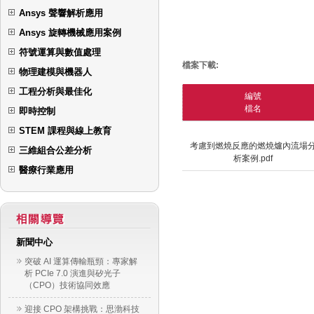
Ansys 聲響解析應用
Ansys 旋轉機械應用案例
符號運算與數值處理
檔案下載:
物理建模與機器人
工程分析與最佳化
編號
檔名
即時控制
STEM 課程與線上教育
考慮到燃燒反應的燃燒爐內流場
三維組合公差分析
析案例.pdf
醫療行業應用
新聞中心
突破 AI 運算傳輸瓶頸：專家解
析 PCIe 7.0 演進與矽光子
（CPO）技術協同效應
迎接 CPO 架構挑戰：思渤科技