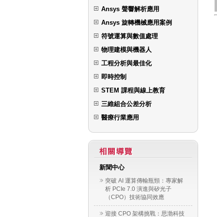
Ansys 聲響解析應用
Ansys 旋轉機械應用案例
符號運算與數值處理
物理建模與機器人
工程分析與最佳化
即時控制
STEM 課程與線上教育
三維組合公差分析
醫療行業應用
新聞中心
突破 AI 運算傳輸瓶頸：專家解
析 PCIe 7.0 演進與矽光子
（CPO）技術協同效應
迎接 CPO 架構挑戰：思渤科技