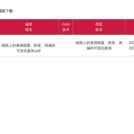
檔案下載:
編號
class
標題
檔名
版本
敘述
牆面上的液滴噴霧、附著、滴
20
牆面上的液滴噴霧、附著、滴漏的
漏的可視化案例
20
可視化案例.pdf