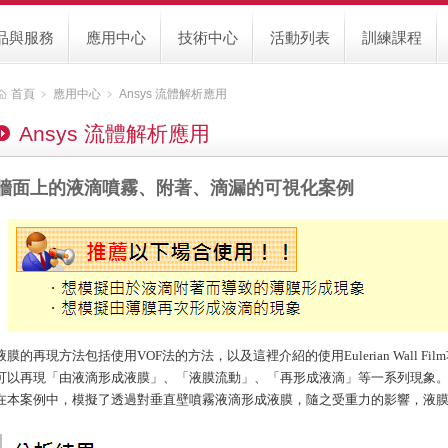
品與服務
應用中心
技術中心
活動列表
訓練課程
首頁
﹥
應用中心
﹥
Ansys 流體解析應用
Ansys 流體解析應用
牆面上的液滴噴霧、附著、滴漏的可視化案例
液膜的再現方法包括使用VOF法的方法，以及這裡介紹的使用Eulerian Wall Film功能
可以再現「由液滴形成液膜」、「液膜流動」、「再形成液滴」等一系列現象
在本案例中，模擬了透過對垂直壁噴霧液滴形成液膜，隨之受重力的影響，液