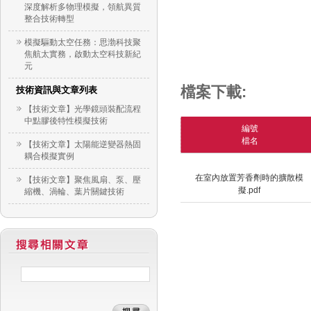
深度解析多物理模擬，領航異質
整合技術轉型
模擬驅動太空任務：思渤科技聚
焦航太實務，啟動太空科技新紀
元
檔案下載:
技術資訊與文章列表
【技術文章】光學鏡頭裝配流程
中點膠後特性模擬技術
編號
檔名
【技術文章】太陽能逆變器熱固
耦合模擬實例
在室內放置芳香劑時的擴散模
【技術文章】聚焦風扇、泵、壓
擬.pdf
縮機、渦輪、葉片關鍵技術