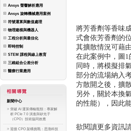
Ansys 聲響解析應用
Ansys 旋轉機械應用案例
符號運算與數值處理
將芳香劑等香味
物理建模與機器人
式會依芳香劑的位
工程分析與最佳化
其擴散情況可藉
即時控制
STEM 課程與線上教育
在此案例中，圖
三維組合公差分析
同時，將模擬排
醫療行業應用
部分的流場納入
方散開之後，擴
另外，關於本換
新聞中心
的性能），因此
突破 AI 運算傳輸瓶頸：專家解
析 PCIe 7.0 演進與矽光子
（CPO）技術協同效應
欲閱讀更多資訊
迎接 CPO 架構挑戰：思渤科技