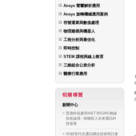
Ansys 聲響解析應用
Ansys 旋轉機械應用案例
符號運算與數值處理
物理建模與機器人
工程分析與最佳化
即時控制
STEM 課程與線上教育
三維組合公差分析
醫療行業應用
新聞中心
思渤科技參與IAET B5G/6G無線
技術論壇 - 積極投入未來通訊科
技發展
5G矽世代光通訊耦合技術研討會