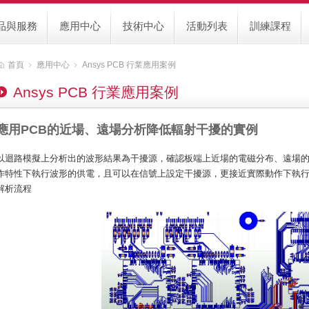
品與服務
應用中心
技術中心
活動列表
訓練課程
首頁
﹥
應用中心
﹥
Ansys PCB 行業應用案例
Ansys PCB 行業應用案例
應用PCB的近場、遠場分析降低輻射干擾的實例
以迴路模擬上分析出的波形結果為干擾源，確認板端上近場的電磁分布、遠場的電場
作特性下執行波形的供電，且可以在信號上設定干擾源，更接近實際動作下執
解析流程