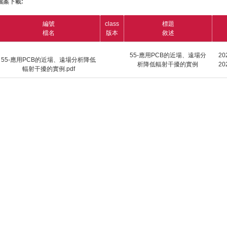
檔案下載:
編號
class
標題
檔名
版本
敘述
55-應用PCB的近場、遠場分
20
55-應用PCB的近場、遠場分析降低
析降低輻射干擾的實例
20
輻射干擾的實例.pdf