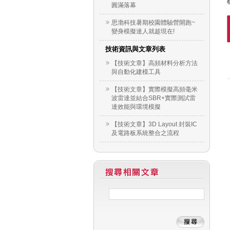
圓滿落幕
思渤科技暑期校園體驗營開跑~
變身模擬達人就趁現在!
技術資訊與文章列表
【技術文章】高頻材料分析方法
與自動化建模工具
【技術文章】實際模擬高頻毫米
波雷達並結合SBR+實際測試雷
達效能與環境模擬
【技術文章】3D Layout 封裝IC
及電路板系統整合之流程