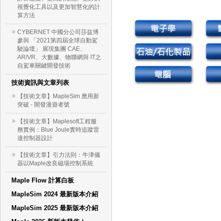
視覺化工具以及更加智慧化的計
算方法
CYBERNET 中國分公司莎益博
參與 「2021第四屆全球自動駕
駛論壇」 展現集團 CAE、
AR/VR、大數據、物聯網與 IT之
自駕車關鍵開發技術
技術資訊與文章列表
【技術文章】MapleSim 應用新
突破 - 開發漫遊者號
【技術文章】Maplesoft工程服
務實例：Blue Joule實時追蹤雷
達控制器設計
【技術文章】引力法則：牛津儀
器以Maple改良磁場控制系統
Maple Flow 計算白板
MapleSim 2024 最新版本介紹
MapleSim 2025 最新版本介紹