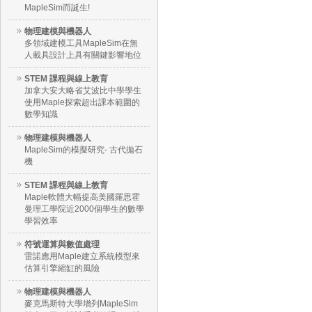
MapleSim而誕生!
物理建模與機器人
多領域建模工具MapleSim在無
人載具設計上具有關鍵影響地位
STEM 課程與線上教育
加拿大安大略省艾波比中學學生
使用Maple探索超出課本範圍的
數學知識
物理建模與機器人
MapleSim的模擬研究- 古代拋石
機
STEM 課程與線上教育
Maple軟體大幅提高美國羅思霍
曼理工學院近2000個學生的數學
學習效率
符號運算與數值處理
雷諾應用Maple建立系統模型來
估算引擎縮缸的風險
物理建模與機器人
麥克馬斯特大學增列MapleSim