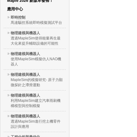
Maple 2026 新版本發佈！
應用中心
即時控制
馬達驅控系統即時模擬測試平台
物理建模與機器人
透過MapleSim使得能量再生最
大化來提升輔助設備的可能性
物理建模與機器人
使用MapleSim模擬仿人NAO機
器人
物理建模與機器人
MapleSim的模擬研究- 原子力顯
微探針之滯滑運動
物理建模與機器人
利用MapleSim建立汽車雨刷機
構模型與控制模擬
物理建模與機器人
透過MapleSim進行挖土機零件
設計與應用