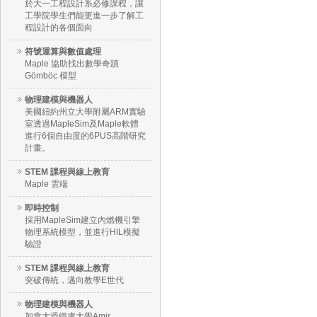
於大一工程設計系必修課程，讓
工學院學生們能更進一步了解工
程設計的各個面向
符號運算與數值處理
Maple 協助找出數學奇蹟
Gömböc 模型
物理建模與機器人
美國紐約州立大學附屬ARM實驗
室透過MapleSim及Maple軟體
進行6個自由度的6PUS高階研究
計畫。
STEM 課程與線上教育
Maple 雲端
即時控制
採用MapleSim建立內燃機引擎
物理系統模型，並進行HIL模擬
驗證
STEM 課程與線上教育
突破傳統，邁向教學E世代
物理建模與機器人
加拿大滑鐵盧大學Amir