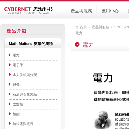
產品與服務
應用中心
首頁
﹥
產品與服務
﹥
CYBER
電力
電力
Math Matters- 數學的奧秘
電力
電子學
水力供給與分配
飛機
石油與石化製品
太空船
核能
無線電與電視