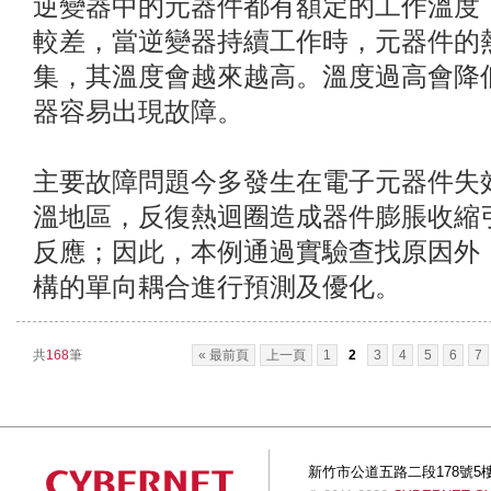
逆變器中的元器件都有額定的工作溫度
較差，當逆變器持續工作時，元器件的
集，其溫度會越來越高。溫度過高會降
器容易出現故障。
主要故障問題今多發生在電子元器件失
溫地區，反復熱迴圈造成器件膨脹收縮
反應；因此，本例通過實驗查找原因外，也
構的單向耦合進行預測及優化。
共
168
筆
« 最前頁
上一頁
1
2
3
4
5
6
7
新竹市公道五路二段178號5樓 Tel:+