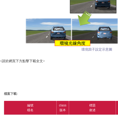
環境因子設定示意圖
<請於網頁下方點擊下載全文>
檔案下載:
編號
class
標題
檔名
版本
敘述