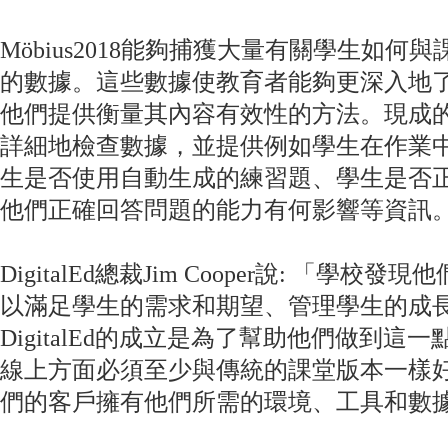
Möbius2018能夠捕獲大量有關學生如
的數據。這些數據使教育者能夠更深入地
他們提供衡量其內容有效性的方法。現成
詳細地檢查數據，並提供例如學生在作業
生是否使用自動生成的練習題、學生是否
他們正確回答問題的能力有何影響等資訊
DigitalEd總裁Jim Cooper說: 「
以滿足學生的需求和期望、管理學生的成
DigitalEd的成立是為了幫助他們做到
線上方面必須至少與傳統的課堂版本一樣好，而
們的客戶擁有他們所需的環境、工具和數