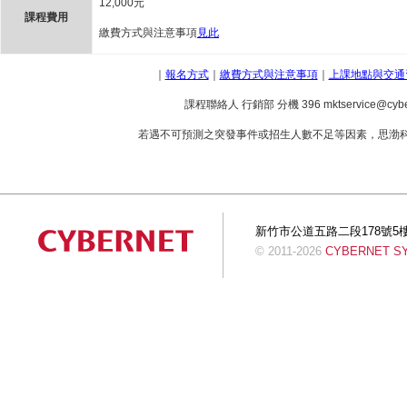
12,000元
課程費用
繳費方式與注意事項
見此
｜
報名方式
｜
繳費方式與注意事項
｜
上課地點與交通
課程聯絡人
行銷部
分機
396 mktservice@cybe
若遇不可預測之突發事件或招生人數不足等因素，思渤
新竹市公道五路二段178號5樓 Tel:+
© 2011-2026
CYBERNET SYS