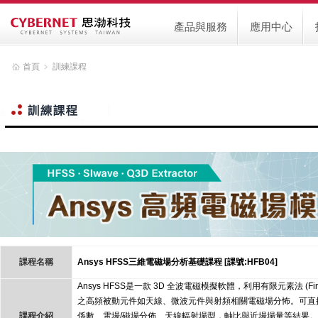
產品與服務
應用中心
首頁
﹥
訓練課程
課程名稱
Ansys HFSS
三維電磁場分析基礎課程
[
課號:HFB04]
Ansys HFSS是一款 3D 全波電磁模擬軟體，利用有限元素法 (Fini
之高頻被動元件如天線、微波元件與射頻相關電磁場分怖。可直接
課程介紹
係數、電場/磁場分佈、天線輻射場型，軸比與近場場量等結果。